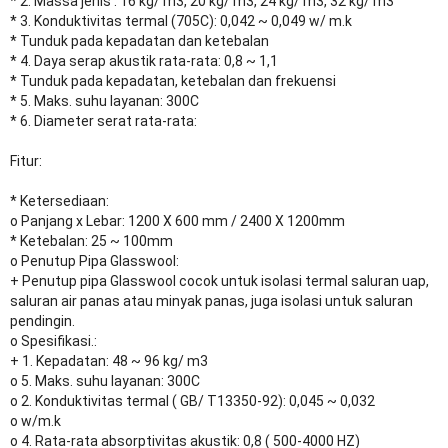
* 2. Massa jenis : 16 kg/ m3, 20 kg/ m3, 24 kg/ m3, 32 kg/ m3
* 3. Konduktivitas termal (705C): 0,042 ~ 0,049 w/ m.k
* Tunduk pada kepadatan dan ketebalan
* 4. Daya serap akustik rata-rata: 0,8 ~ 1,1
* Tunduk pada kepadatan, ketebalan dan frekuensi
* 5. Maks. suhu layanan: 300C
* 6. Diameter serat rata-rata:
Fitur:
* Ketersediaan:
o Panjang x Lebar: 1200 X 600 mm / 2400 X 1200mm
* Ketebalan: 25 ~ 100mm
o Penutup Pipa Glasswool:
+ Penutup pipa Glasswool cocok untuk isolasi termal saluran uap,
saluran air panas atau minyak panas, juga isolasi untuk saluran
pendingin.
o Spesifikasi.:
+ 1. Kepadatan: 48 ~ 96 kg/ m3
o 5. Maks. suhu layanan: 300C
o 2. Konduktivitas termal ( GB/ T13350-92): 0,045 ~ 0,032
o w/m.k
o 4. Rata-rata absorptivitas akustik: 0,8 ( 500-4000 HZ)