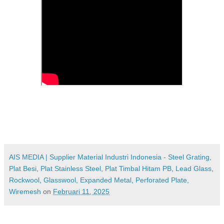
AIS MEDIA | Supplier Material Industri Indonesia - Steel Grating,
Plat Besi, Plat Stainless Steel, Plat Timbal Hitam PB, Lead Glass,
Rockwool, Glasswool, Expanded Metal, Perforated Plate,
Wiremesh
on
Februari 11, 2025