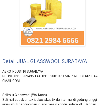
Detail JUAL GLASSWOOL SURABAYA
AGRO INDUSTRI SURABAYA
PHONE. 031 3989496, FAX. 031 3980197, EMAIL: INDUSTRI2034@
GMAIL.COM
_ _ _ _ _ _ _ _ _ _ _ _ _ _ _ _ _ _
Selimut Glasswool (Wol Kaca):
Selimut cocok untuk isolasi akustik dan termal di gedung tinggi,
juga untuk pendinginan, ruang mesin kondisi udara, dll., Dengan