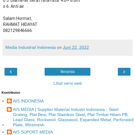
o 5. Diameter serat rata-rata: 4.0~ 6.0m
o 6. Anti air
Salam Hormat,
RAHMAT HIDAYAT
082129846666
Media Industrial Indonesia
on
Juni 22, 2022
‹
›
Beranda
Lihat versi web
Kontributor
AIS INDONESIA
AIS MEDIA | Supplier Material Industri Indonesia - Steel
Grating, Plat Besi, Plat Stainless Steel, Plat Timbal Hitam PB,
Lead Glass, Rockwool, Glasswool, Expanded Metal, Perforated
Plate, Wiremesh
AIS SUPORT MEDIA