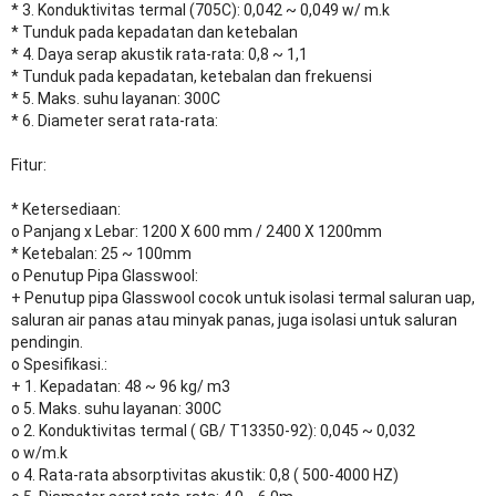
* 3. Konduktivitas termal (705C): 0,042 ~ 0,049 w/ m.k
* Tunduk pada kepadatan dan ketebalan
* 4. Daya serap akustik rata-rata: 0,8 ~ 1,1
* Tunduk pada kepadatan, ketebalan dan frekuensi
* 5. Maks. suhu layanan: 300C
* 6. Diameter serat rata-rata:
Fitur:
* Ketersediaan:
o Panjang x Lebar: 1200 X 600 mm / 2400 X 1200mm
* Ketebalan: 25 ~ 100mm
o Penutup Pipa Glasswool:
+ Penutup pipa Glasswool cocok untuk isolasi termal saluran uap,
saluran air panas atau minyak panas, juga isolasi untuk saluran
pendingin.
o Spesifikasi.:
+ 1. Kepadatan: 48 ~ 96 kg/ m3
o 5. Maks. suhu layanan: 300C
o 2. Konduktivitas termal ( GB/ T13350-92): 0,045 ~ 0,032
o w/m.k
o 4. Rata-rata absorptivitas akustik: 0,8 ( 500-4000 HZ)