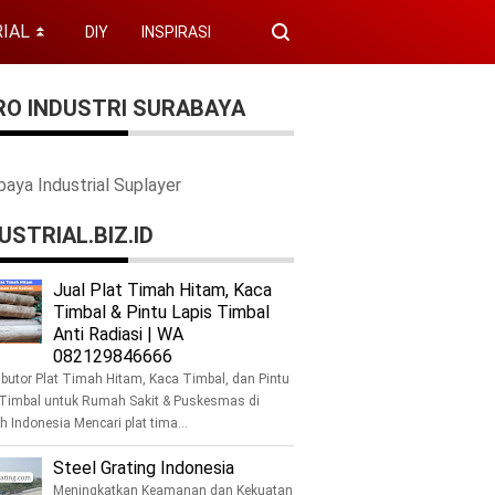
IAL
DIY
INSPIRASI
⏬
RO INDUSTRI SURABAYA
baya Industrial Suplayer
USTRIAL.BIZ.ID
Jual Plat Timah Hitam, Kaca
Timbal & Pintu Lapis Timbal
Anti Radiasi | WA
082129846666
Selasa, 07
ibutor Plat Timah Hitam, Kaca Timbal, dan Pintu
 Timbal untuk Rumah Sakit & Puskesmas di
h Indonesia Mencari plat tima...
Steel Grating Indonesia
Meningkatkan Keamanan dan Kekuatan