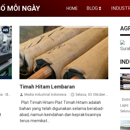
 SỐ MỖI NGÀY
BLOG
⏬
INDUSTR
HOME
AG
Sura
IND
imah
jual plat timah hitam
jual plat timah
Timah Hitam Lembaran
surabaya
plat timah hitam
timah hitam
timah hitam lembaran
rated Plate, Wiremesh
Media Industrial Indonesia
Selasa, 03 Oktober 2023
Distr
Plat Timah Hitam Plat Timah Hitam adalah
Lapis
bahan yang telah digunakan selama berabad-
Seluru
t
abad, namun keindahan dan kepraktisannya
terus memikat...