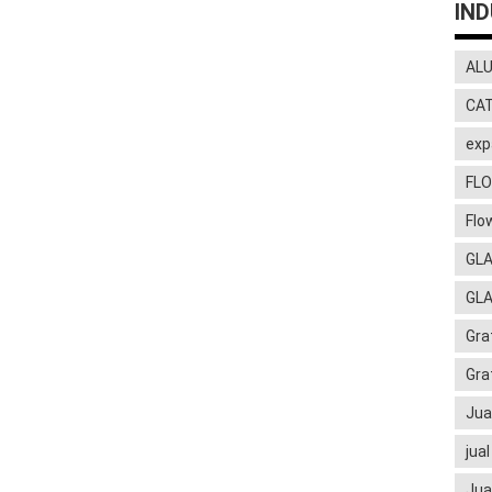
IND
AL
CA
exp
FLO
Flo
GLA
GL
Gra
Gra
Jua
jua
Jua