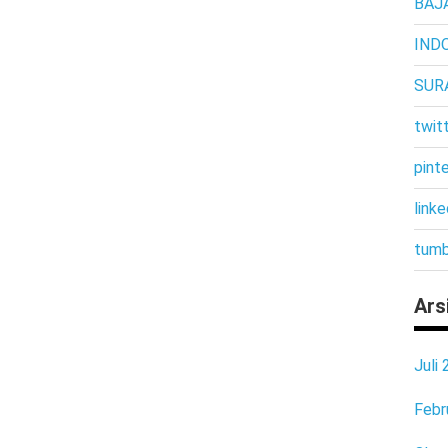
BAJ
IND
SUR
twit
pint
linke
tumb
Ars
Juli
Febr