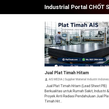
Industrial Portal CHỐT
Jual Plat Timah
lead sheet PB
plat t
Jual Plat Timah Hitam
hitam
plat timbal anti radiasi
AIS MEDIA | Supplier Material Industri Indonesia - Steel Grating, Plat Besi, Plat Stainless Steel, Plat Timbal Hitam PB, Lead Glass, Rockwool, Glasswool, Expanded Metal, Perfo
Jual Plat Timah Hitam (Lead Sheet PB)
Berkualitas untuk Rumah Sakit, Industri &
Proyek Anti Radiasi Pendahuluan Jual Pla
Timah Hit...