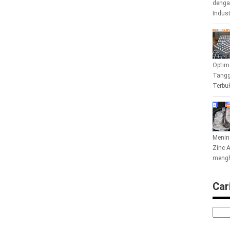
denga
Indust
Optim
Tangga
Terbuk
Menin
Zinc A
mengha
Cari