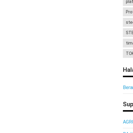
pla
Pro
ste
STE
tim
TO
Ha
Bera
Sup
AGR