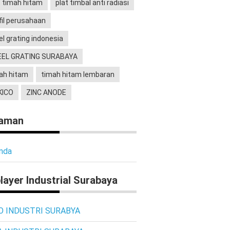
t timah hitam
plat timbal anti radiasi
fil perusahaan
el grating indonesia
EL GRATING SURABAYA
ah hitam
timah hitam lembaran
KICO
ZINC ANODE
laman
nda
layer Industrial Surabaya
O INDUSTRI SURABYA