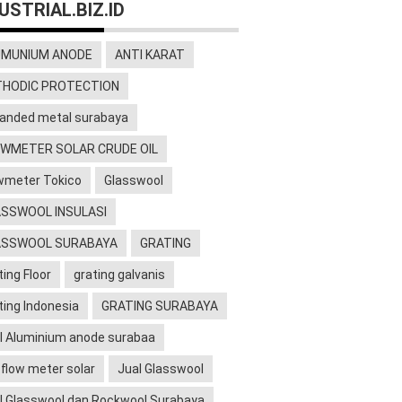
USTRIAL.BIZ.ID
UMUNIUM ANODE
ANTI KARAT
THODIC PROTECTION
anded metal surabaya
WMETER SOLAR CRUDE OIL
wmeter Tokico
Glasswool
SSWOOL INSULASI
ASSWOOL SURABAYA
GRATING
ting Floor
grating galvanis
ting Indonesia
GRATING SURABAYA
l Aluminium anode surabaa
l flow meter solar
Jual Glasswool
l Glasswool dan Rockwool Surabaya