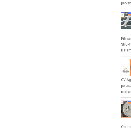
perkem
Pilih
Strukt
Dalam
CV Ag
perus
materi
Optim