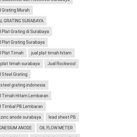
l Grating Murah
L GRATING SURABAYA
l Plat Grating di Surabaya
l Plat Grating Surabaya
l Plat Timah
jual plat timah hitam
l plat timah surabaya
Jual Rockwool
l Steel Grating
l steel grating indonesia
l Timah Hitam Lembaran
l Timbal PB Lembaran
l zinc anode surabaya
lead sheet PB
GNESIUM ANODE
OIL FLOW METER