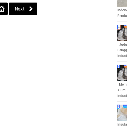
Next
Indone
Penda
Judul
Pengg
Indust
Mempe
Alumu
indust
Insula